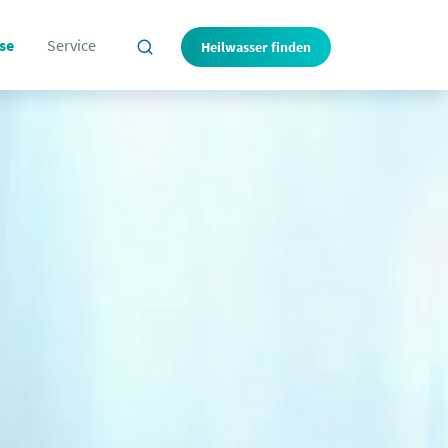
se
Service
Heilwasser finden