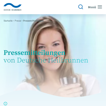
Menü
Startseite
~
Presse
~
Pressemitteilungen
Pressemitteilungen
von Deutsche Heilbrunnen