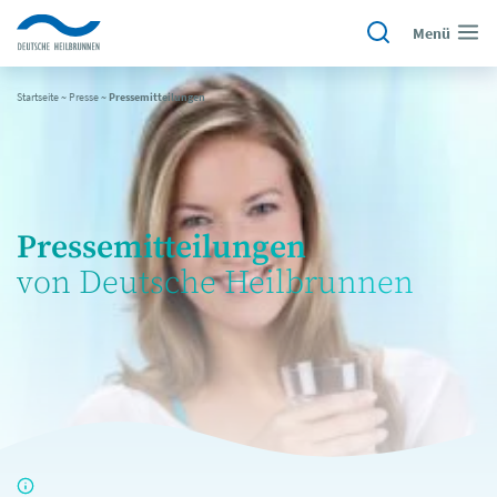
Menü
Startseite
~
Presse
~
Pressemitteilungen
Pressemitteilungen
von Deutsche Heilbrunnen