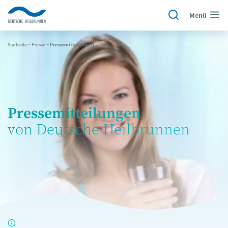
Menü
Startseite
~
Presse
~
Pressemitteilungen
Pressemitteilungen
von Deutsche Heilbrunnen