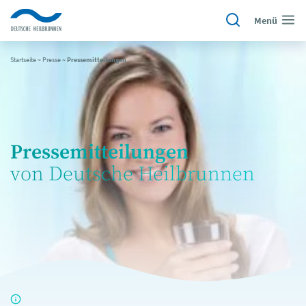
Menü
Startseite
~
Presse
~
Pressemitteilungen
Pressemitteilungen
von Deutsche Heilbrunnen