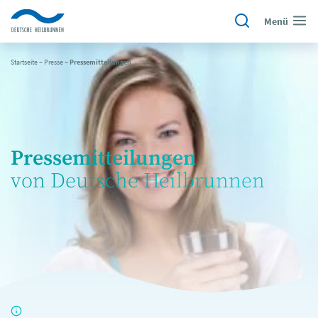
Menü
Startseite
~
Presse
~
Pressemitteilungen
Pressemitteilungen
von Deutsche Heilbrunnen