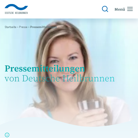
Menü
Startseite
~
Presse
~
Pressemitteilungen
Pressemitteilungen
von Deutsche Heilbrunnen