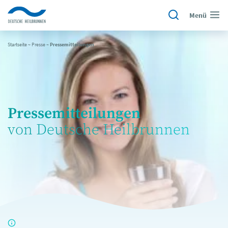
Menü
Startseite
~
Presse
~
Pressemitteilungen
Pressemitteilungen
von Deutsche Heilbrunnen