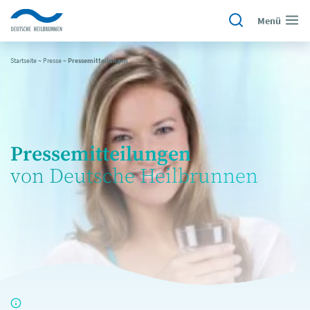
Menü
Startseite
~
Presse
~
Pressemitteilungen
Pressemitteilungen
von Deutsche Heilbrunnen