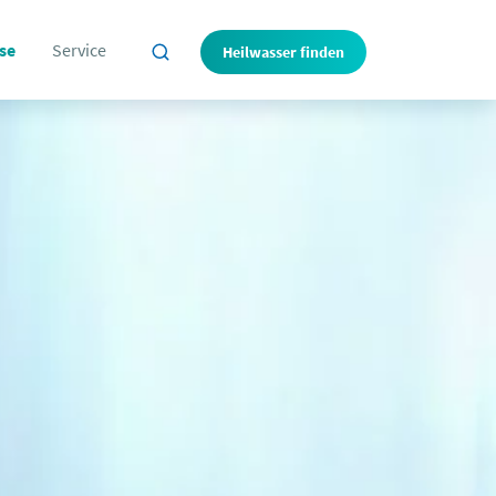
se
Service
Heilwasser finden