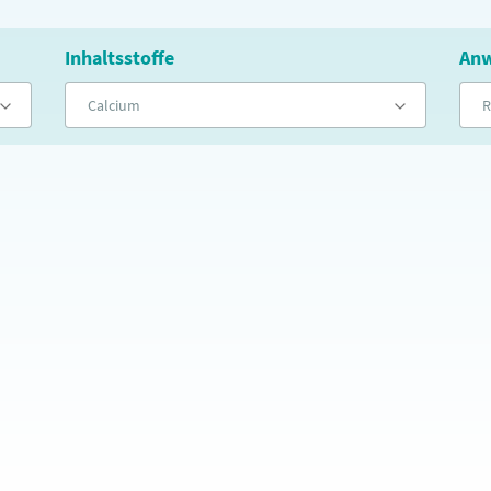
Inhaltsstoffe
Anw
Calcium
R