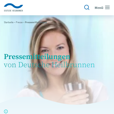
Menü
Startseite
~
Presse
~
Pressemitteilungen
Pressemitteilungen
von Deutsche Heilbrunnen