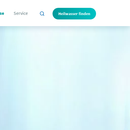
se
Service
Heilwasser finden