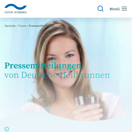
Menü
Startseite
~
Presse
~
Pressemitteilungen
Pressemitteilungen
von Deutsche Heilbrunnen