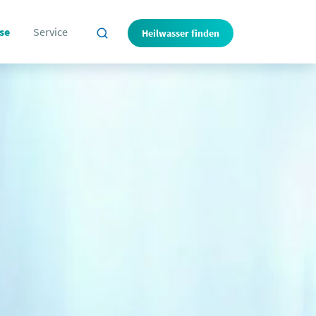
se
Service
Heilwasser finden