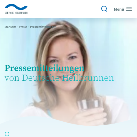
Menü
Startseite
~
Presse
~
Pressemitteilungen
Pressemitteilungen
von Deutsche Heilbrunnen