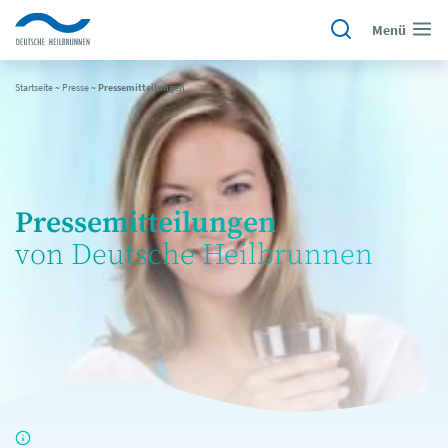
Menü
Startseite
~
Presse
~
Pressemitteilungen
Pressemitteilungen
von Deutsche Heilbrunnen