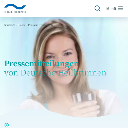
Menü
Startseite
~
Presse
~
Pressemitteilungen
Pressemitteilungen
von Deutsche Heilbrunnen