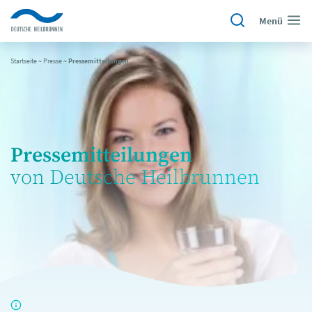
Menü
Startseite
~
Presse
~
Pressemitteilungen
Pressemitteilungen
von Deutsche Heilbrunnen