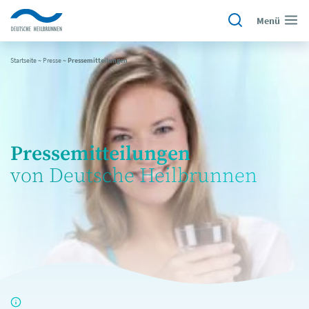
Menü
Startseite
~
Presse
~
Pressemitteilungen
Pressemitteilungen
von Deutsche Heilbrunnen