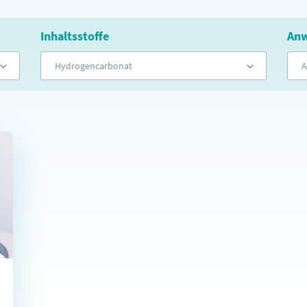
Inhaltsstoffe
Anw
Hydrogencarbonat
A