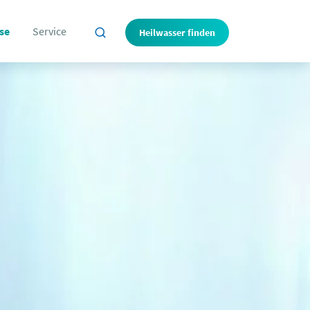
se
Service
Heilwasser finden