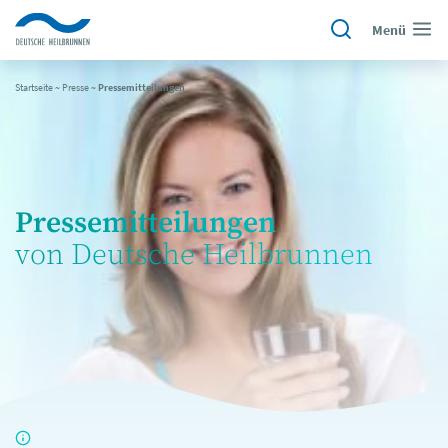
Menü
Startseite
~
Presse
~
Pressemitteilungen
Pressemitteilungen
von Deutsche Heilbrunnen