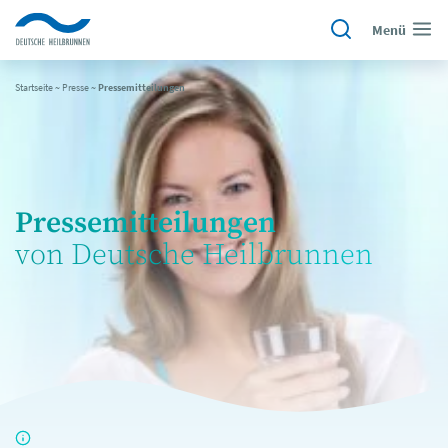
Menü
Startseite
~
Presse
~
Pressemitteilungen
Pressemitteilungen
von Deutsche Heilbrunnen