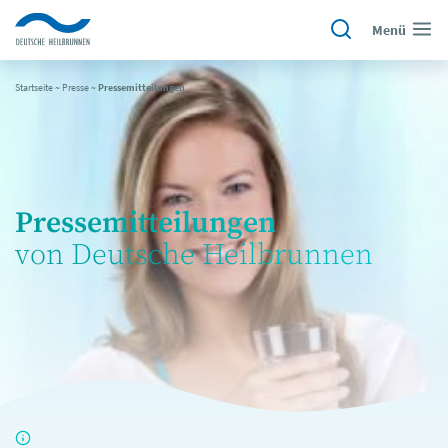
Menü
Startseite
~
Presse
~
Pressemitteilungen
Pressemitteilungen
von Deutsche Heilbrunnen