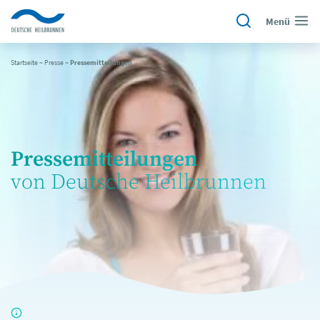
Menü
Startseite
~
Presse
~
Pressemitteilungen
Pressemitteilungen
von Deutsche Heilbrunnen