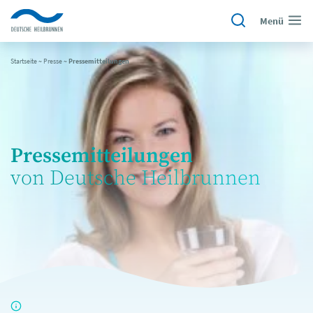
Menü
Startseite
~
Presse
~
Pressemitteilungen
Pressemitteilungen
von Deutsche Heilbrunnen