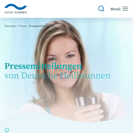
Menü
Startseite
~
Presse
~
Pressemitteilungen
Pressemitteilungen
von Deutsche Heilbrunnen