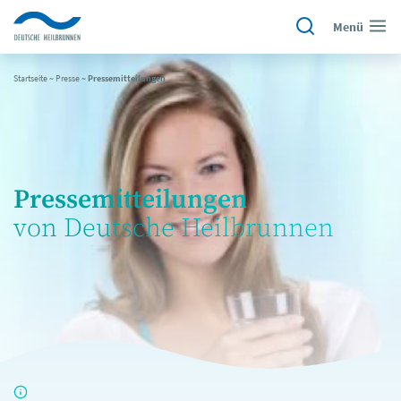
Menü
Startseite
~
Presse
~
Pressemitteilungen
Pressemitteilungen
von Deutsche Heilbrunnen