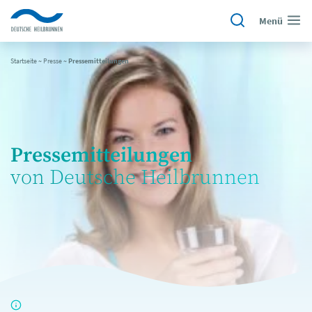
Menü
Startseite
~
Presse
~
Pressemitteilungen
Pressemitteilungen
von Deutsche Heilbrunnen