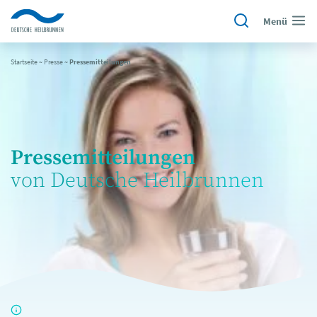
Menü
Startseite
~
Presse
~
Pressemitteilungen
Pressemitteilungen
von Deutsche Heilbrunnen