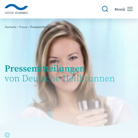
Menü
Startseite
~
Presse
~
Pressemitteilungen
Pressemitteilungen
von Deutsche Heilbrunnen