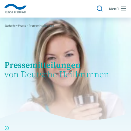
Menü
Startseite
~
Presse
~
Pressemitteilungen
Pressemitteilungen
von Deutsche Heilbrunnen