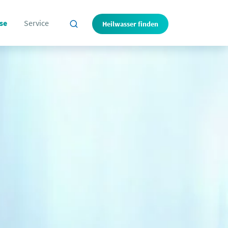
se
Service
Heilwasser finden