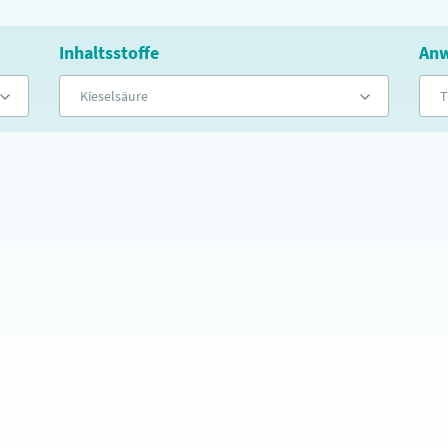
Inhaltsstoffe
Anw
Kieselsäure
T