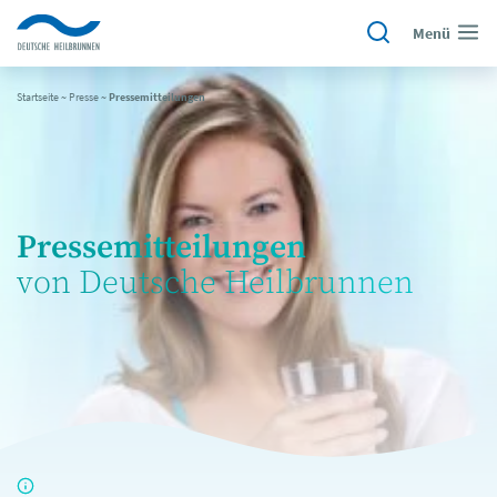
Menü
Startseite
~
Presse
~
Pressemitteilungen
Pressemitteilungen
von Deutsche Heilbrunnen