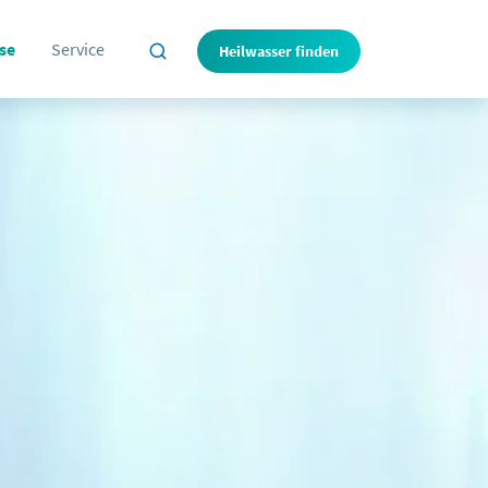
se
Service
Heilwasser finden