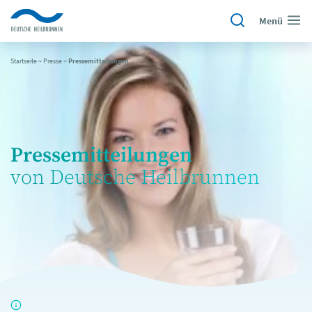
Menü
Startseite
~
Presse
~
Pressemitteilungen
Pressemitteilungen
von Deutsche Heilbrunnen