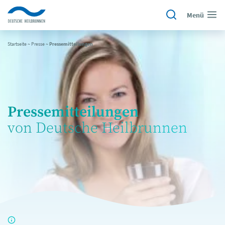
Menü
Startseite
~
Presse
~
Pressemitteilungen
Pressemitteilungen
von Deutsche Heilbrunnen