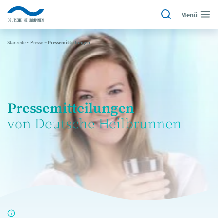
Menü
Startseite
~
Presse
~
Pressemitteilungen
Pressemitteilungen
von Deutsche Heilbrunnen