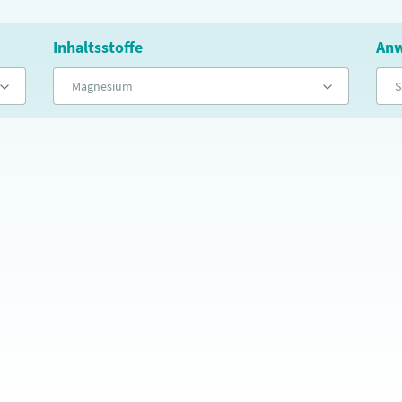
Inhaltsstoffe
Anw
Magnesium
S