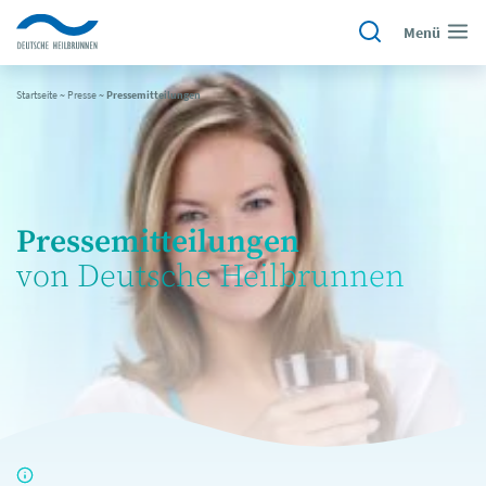
Menü
Startseite
~
Presse
~
Pressemitteilungen
Pressemitteilungen
von Deutsche Heilbrunnen