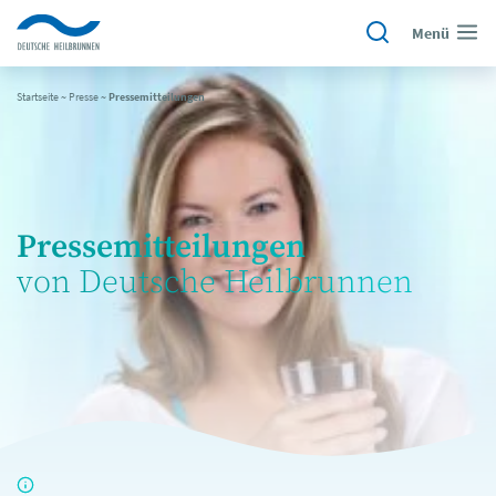
Menü
Startseite
~
Presse
~
Pressemitteilungen
Pressemitteilungen
von Deutsche Heilbrunnen