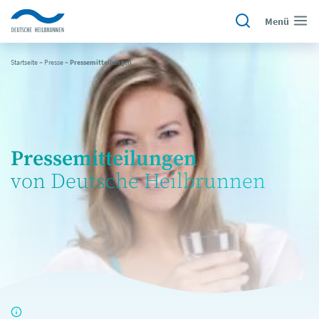
Menü
Startseite
~
Presse
~
Pressemitteilungen
Pressemitteilungen
von Deutsche Heilbrunnen