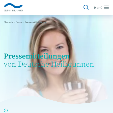
Menü
Startseite
~
Presse
~
Pressemitteilungen
Pressemitteilungen
von Deutsche Heilbrunnen