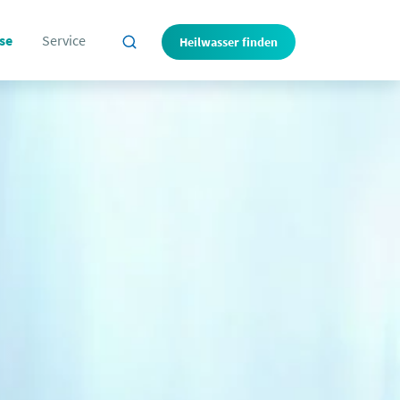
se
Service
Heilwasser finden