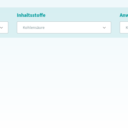
Inhaltsstoffe
Anw
Kohlensäure
K