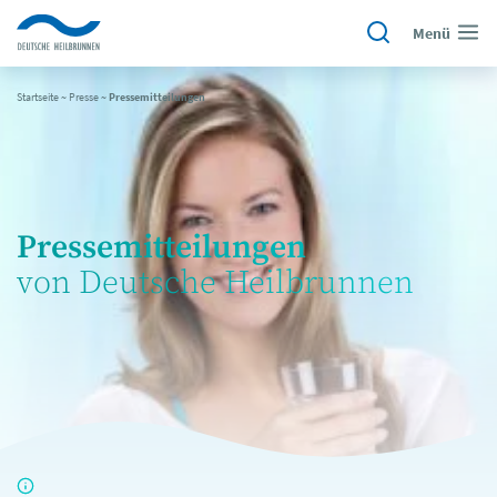
Menü
Startseite
~
Presse
~
Pressemitteilungen
Pressemitteilungen
von Deutsche Heilbrunnen