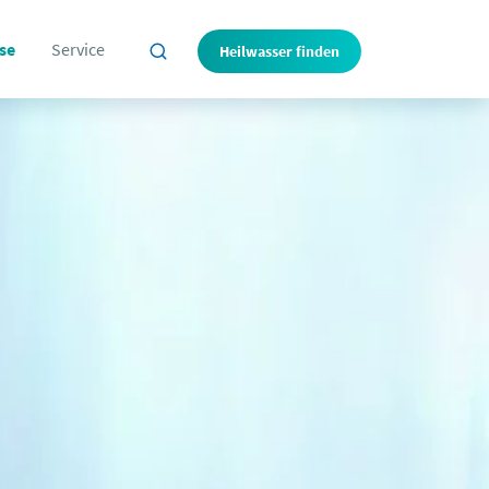
se
Service
Heilwasser finden