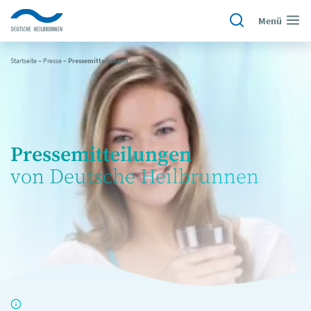
Menü
Startseite
~
Presse
~
Pressemitteilungen
Pressemitteilungen
von Deutsche Heilbrunnen