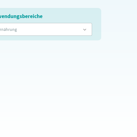
endungsbereiche
rnährung