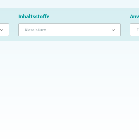
Inhaltsstoffe
Anw
Kieselsäure
E