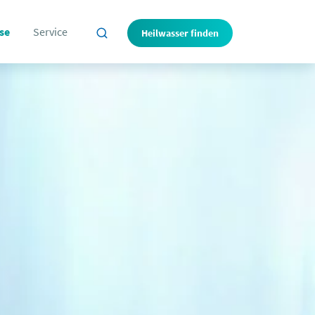
se
Service
Heilwasser finden