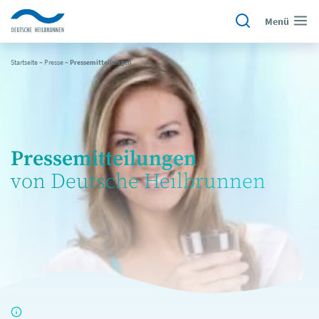
Menü
Startseite
~
Presse
~
Pressemitteilungen
Pressemitteilungen
von Deutsche Heilbrunnen