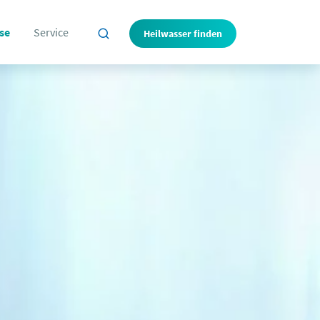
se
Service
Heilwasser finden